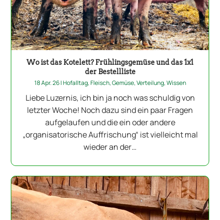
Wo ist das Kotelett? Frühlingsgemüse und das 1x1
der Bestellliste
18 Apr. 26
|
Hofalltag
,
Fleisch
,
Gemüse
,
Verteilung
,
Wissen
Liebe Luzernis, ich bin ja noch was schuldig von
letzter Woche! Noch dazu sind ein paar Fragen
aufgelaufen und die ein oder andere
„organisatorische Auffrischung“ ist vielleicht mal
wieder an der…