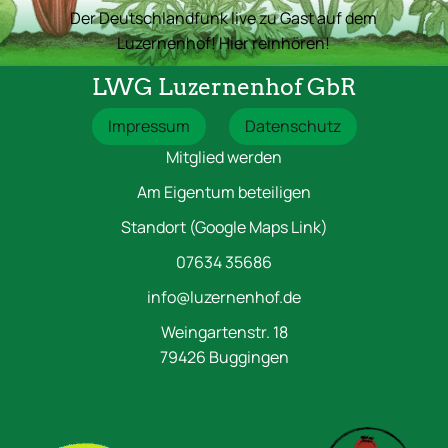
Der Deutschlandfunk live zu Gast auf dem
Luzernenhof! Hier reinhören!
LWG Luzernenhof GbR
Impressum
Datenschutz
Mitglied werden
Am Eigentum beteiligen
Standort (Google Maps Link)
07634 35686
info@luzernenhof.de
Weingartenstr. 18
79426 Buggingen