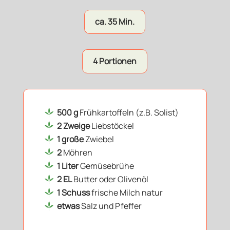
ca. 35 Min.
4 Portionen
500 g
Frühkartoffeln (z.B. Solist)
2 Zweige
Liebstöckel
1 große
Zwiebel
2
Möhren
1 Liter
Gemüsebrühe
2 EL
Butter oder Olivenöl
1 Schuss
frische Milch natur
etwas
Salz und Pfeffer