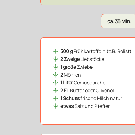
ca. 35 Min.
500 g
Frühkartoffeln (z.B. Solist)
2 Zweige
Liebstöckel
1 große
Zwiebel
2
Möhren
1 Liter
Gemüsebrühe
2 EL
Butter oder Olivenöl
1 Schuss
frische Milch natur
etwas
Salz und Pfeffer