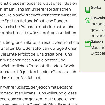
chst dieses imposante Kraut unter idealen
Sorte
 Im Einklang mit unserer solidarischen
i
er Kreislaufwirtschaft verzichten wir beim
Hinweis

e Spritzmittel und künstliche Dünger.
Im Kühl
odynamische Präparate und eine naturnahe
gewicke
verfälschtes, tiefwürziges Aroma verleihen.
hervorr
Saison
, tiefgrünen Blätter streicht, verströmt die

Mai, Jun
rzhaften Duft, der sofort an kräftige Brühen
Oktobe
ie Ernte erfolgt bei uns traditionell und
 wir sicher, dass nur die besten und
wöchentlichen Ernteanteil landen. Da wir
anbauen, trägst du mit jedem Genuss auch
flanzlichen Vielfalt bei.
ein wahrer Schatz, der jedoch mit Bedacht
hmack ist so intensiv und vollmundig, dass
reichen, um einem ganzen Topf Suppe, einem
er hausgemachten Gemüsebrühe die perfekte