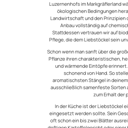
Luzernenhofs im Markgräflerland wä
ökologischen Bedingungen heran.
Landwirtschaft und den Prinzipien d
Anbau vollständig auf chemisch
Stattdessen vertrauen wir auf bi
Pflege, die dem Liebstöckel sein un
Schon wenn man sanft über die großen
Pflanze ihren charakteristischen, he
und wärmende Eintöpfe erinnert. D
schonend von Hand. So stellen
aromatischsten Stängel in deinem 
ausschließlich samenfeste Sorten 
zum Erhalt der p
In der Küche ist der Liebstöckel 
eingesetzt werden sollte. Sein Gesc
oft schon ein bis zwei Blätter aus
deftigen Kartoffelgericht oder ein