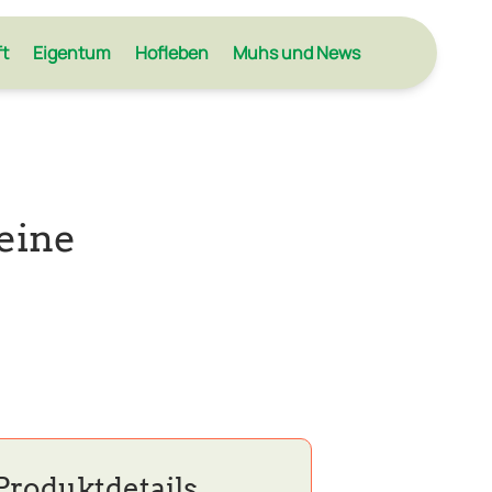
ft
Eigentum
Hofleben
Muhs und News
eine
Produktdetails