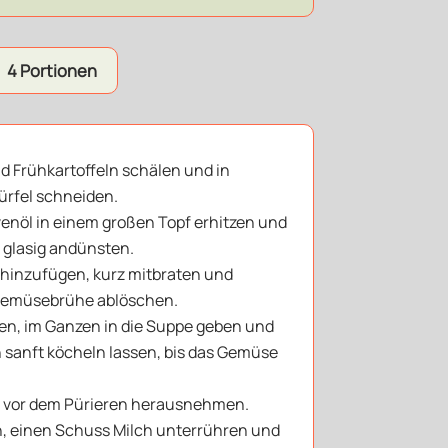
4 Portionen
d Frühkartoffeln schälen und in
ürfel schneiden.
ivenöl in einem großen Topf erhitzen und
n glasig andünsten.
 hinzufügen, kurz mitbraten und
 Gemüsebrühe ablöschen.
en, im Ganzen in die Suppe geben und
n sanft köcheln lassen, bis das Gemüse
e vor dem Pürieren herausnehmen.
n, einen Schuss Milch unterrühren und