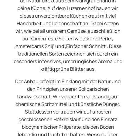
der Natur direkt aus dem Markgräflerland in
deine Küche. Auf dem Luzernenhof bauen wir
dieses unverzichtbare Küchenkraut mit viel
Handarbeit und Leidenschaft an. Dabei setzen
wir, wie bei all unserem Gemüse, ausschließlich
auf samenfeste Sorten wie ‚Grüne Perle‘,
‚Amsterdams Snij‘ und ‚Einfacher Schnitt‘. Diese
traditionellen Sorten zeichnen sich durch ein
besonders intensives, ursprüngliches Aroma und
kräftig grüne Blätter aus.
Der Anbau erfolgt im Einklang mit der Natur und
den Prinzipien unserer Solidarischen
Landwirtschaft. Wir verzichten vollständig auf
chemische Spritzmittel und künstliche Dünger.
Stattdessen vertrauen wir auf unseren
geschlossenen Hofkreislauf und den Einsatz
biodynamischer Präparate, die den Boden
lebendig und fruchtbar halten. Wenn du über