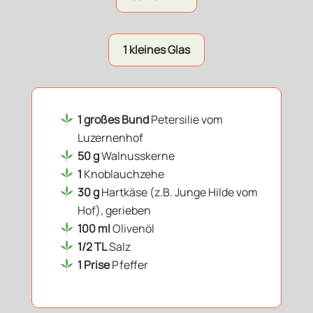
1 kleines Glas
1 großes Bund
Petersilie vom
Luzernenhof
50 g
Walnusskerne
1
Knoblauchzehe
30 g
Hartkäse (z.B. Junge Hilde vom
Hof), gerieben
100 ml
Olivenöl
1/2 TL
Salz
1 Prise
Pfeffer