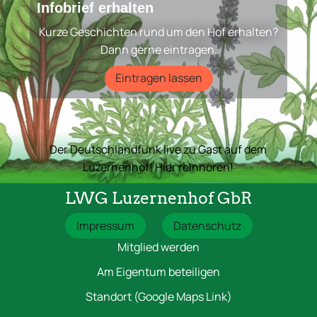
Infobrief erhalten
Kurze Geschichten rund um den Hof erhalten?
Dann gerne eintragen.
Eintragen lassen
Der Deutschlandfunk live zu Gast auf dem
Luzernenhof! Hier reinhören!
LWG Luzernenhof GbR
Impressum
Datenschutz
Mitglied werden
Am Eigentum beteiligen
Standort (Google Maps Link)