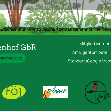
utschlandfunk live zu Gast auf dem Luzernenhof! Hier rei
Mitglied werden
nhof GbR
Am Eigentum beteil
Datenschutz
Standort (Google Maps