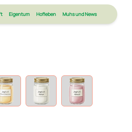
ft
Eigentum
Hofleben
Muhs und News