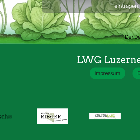
eintragen.
Der De
LWG Luzerne
Impressum