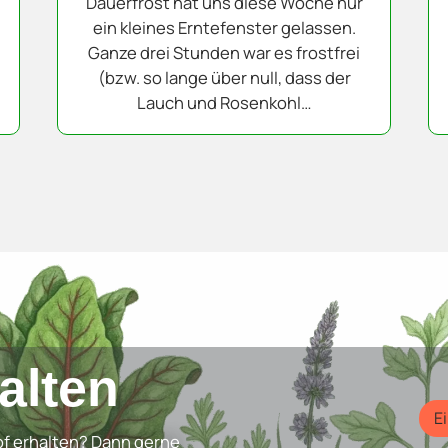
Dauerfrost hat uns diese Woche nur
ein kleines Erntefenster gelassen.
Ganze drei Stunden war es frostfrei
(bzw. so lange über null, dass der
Lauch und Rosenkohl…
halten
E
f erhalten? Dann gerne