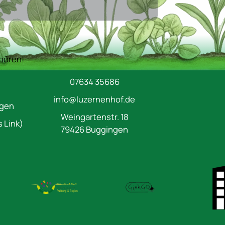
nhören!
07634 35686
info@luzernenhof.de
igen
Weingartenstr. 18
 Link)
79426 Buggingen