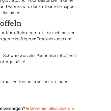
 gibt jetzt nur noch Bestände im Keller
nd Paprika wird der Ernteanteil knapper.
u bekommen.
offeln
öne Kartoffeln geerntet – sie schmecken
uch gerne kräftig zum Trocknen oder um
, Schwarzwurzeln, Pastinaken etc.) erst
Wintergemüse!
en aus Heitersheim bei uns im Laden!
se versorgen?
Erfahre hier alles über die