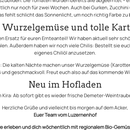
zubilden. Die Tomaten wurden bereits alle abgeerntet – es
lich nur noch für zwei Wochen. Auch bei Gurken, Zucchini u
as fehlt schlicht das Sonnenlicht, um noch richtig Farbe z
 Wurzelgemüse und tolle Kart
n Ersatz für euren Ernteanteil! Wir haben aktuell sehr sch
älen. Außerdem haben wir noch viele Chilis: Bestellt sie e
eigenes Chiliöl anzusetzen.
ei: Die kalten Nächte machen unser Wurzelgemüse (Karotten
üß und geschmackvoll. Freut euch also auf das kommende 
Neu im Hofladen
 Kira: Ab sofort gibt es wieder frische Demeter-Weintraub
Herzliche Grüße und vielleicht bis morgen auf dem Acker,
Euer Team vom Luzernenhof
ive erleben und dich wöchentlich mit regionalem Bio-Gemü