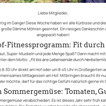
Liebe Mitglieder,
ichtig im Gange! Diese Woche haben wir alle Kürbisse und di
große Dämme Möhren geerntet. Ein riesiges Dankeschön a
angepackt haben!
f-Fitnessprogramm: Fit durch
 Haut, Super-Muskeln und jede Menge Spaß? Dann macht m
nter dem Motto:
„Fit bis ans Lebensende durch Herbsternt
ab 8:30 Uhr direkt am Hof oder um 8:45 Uhr in Großegerten 
 gemeinsames Mittagessen am Hof. Mitbringen braucht ihr 
 Wer möchte, darf für das richtige Gefühl natürlich gerne 
m Sommergemüse: Tomaten, Gu
ergemüse verabschieden. Es ist dieses Jahr sehr früh ka