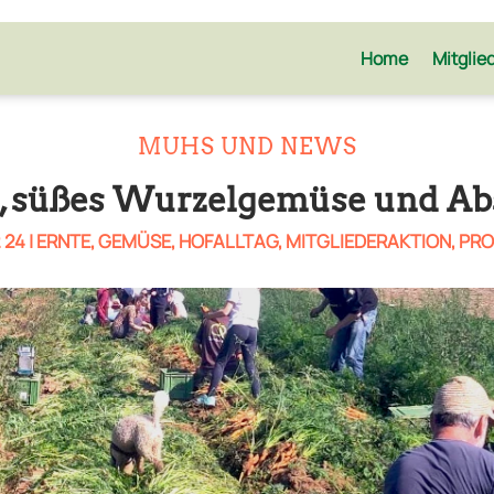
Home
Mitglie
MUHS UND NEWS
s, süßes Wurzelgemüse und 
. 24
|
ERNTE
,
GEMÜSE
,
HOFALLTAG
,
MITGLIEDERAKTION
,
PRO