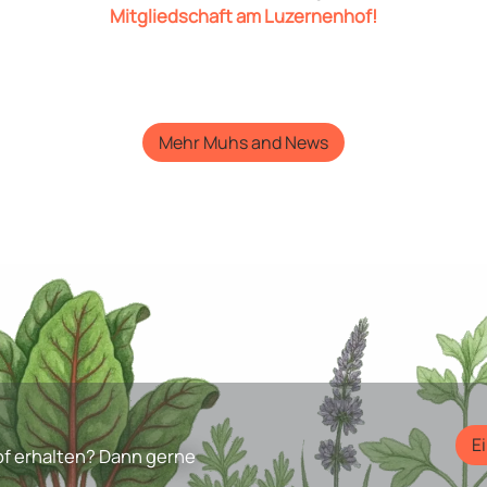
Mitgliedschaft am Luzernenhof!
Mehr Muhs and News
E
f erhalten? Dann gerne