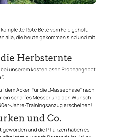
e komplette Rote Bete vom Feld geholt.
n alle, die heute gekommen sind und mit
 die Herbsternte
it bei unserem kostenlosen Probeangebot
e“
.
auf dem Acker. Für die „Massephase“ nach
nur ein scharfes Messer und den Wunsch
im 90er-Jahre-Trainingsanzug erscheinen!
rken und Co.
lt geworden und die Pflanzen haben es