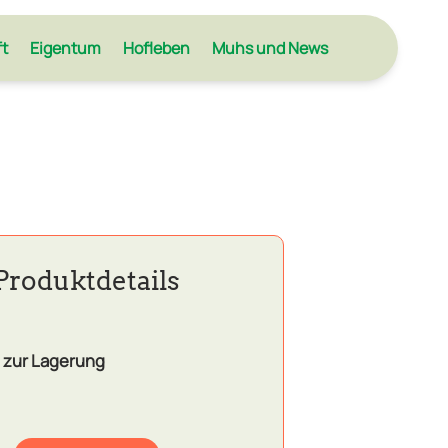
ft
Eigentum
Hofleben
Muhs und News
Produktdetails
 zur Lagerung