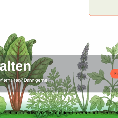
halten
E
f erhalten? Dann gerne
utschlandfunk live zu Gast auf dem Luzernenhof! Hier rei