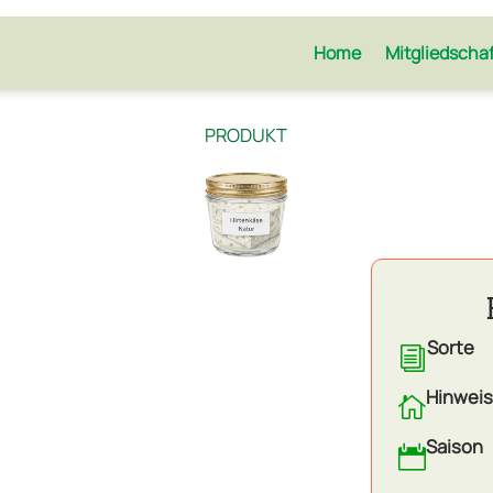
Home
Mitgliedscha
PRODUKT
Sorte
i
Hinweis

Saison
