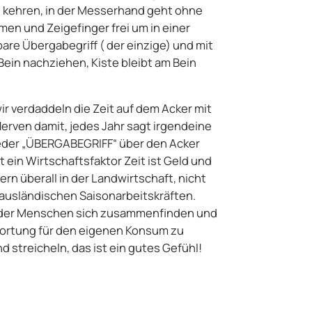
n kehren, in der Messerhand geht ohne
en und Zeigefinger frei um in einer
e Übergabegriff ( der einzige) und mit
ein nachziehen, Kiste bleibt am Bein
ir verdaddeln die Zeit auf dem Acker mit
erven damit, jedes Jahr sagt irgendeine
ieder „ÜBERGABEGRIFF“ über den Acker
st ein Wirtschaftsfaktor Zeit ist Geld und
rn überall in der Landwirtschaft, nicht
 ausländischen Saisonarbeitskräften.
in der Menschen sich zusammenfinden und
ortung für den eigenen Konsum zu
 streicheln, das ist ein gutes Gefühl!