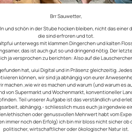
Brr Sauwetter,
ln und schön in der Stube hocken bleiben, nicht das einer 
die sind erfroren und tot.
altpfui unterwegs mit klammen Dingerchen und kalten Flosse
ngsamer, das ist auch gut so und dringend nötig. Der letzte 
h ja versprochen zu berichten: Also auf die Lauscherchen
gefunden hat, uiui Digital und in Präsenz gleichzeitig. Jed
ivieren können, wir sind ja abhängig von eurer Anwesenhei
r machen ,wie wir es machen und warum (und warum es auch
gend von Supermarkt und Wochenmarkt, konventioneller Land
en. Teil unserer Aufgabe ist das verständlich und erlebb
gsarbeit, abhängig,- schliesslich muss euch ja irgendwie ei
len/ethischen oder genussvollen Mehrwert habt vom Expe
en immer noch den Erfolg) ich bin mir bloss nicht sicher ob
politischer, wirtschaftlicher oder ökologischer Natur ist.