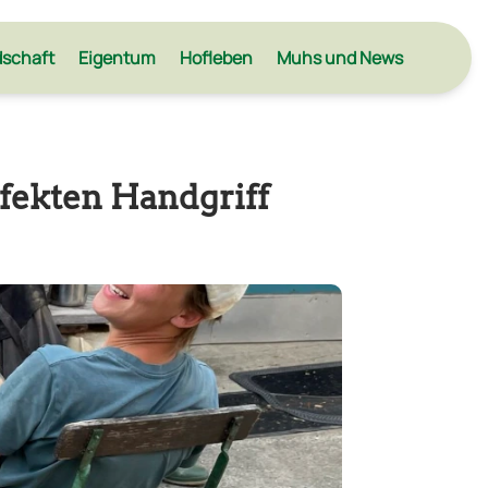
dschaft
Eigentum
Hofleben
Muhs und News
fekten Handgriff