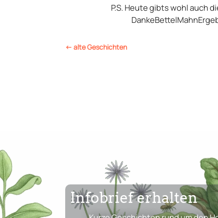
P.S. Heute gibts wohl auch 
DankeBettelMahnErgebni
←
alte Geschichten
Infobrief erhalten
Kurze Geschichten rund um den Ho