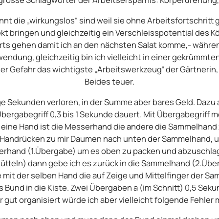
 die „wirkungslos“ sind weil sie ohne Arbeitsfortschritt
t bringen und gleichzeitig ein Verschleisspotential des Kö
ärts gehen damit ich an den nächsten Salat komme,- währen
wendung, gleichzeitig bin ich vielleicht in einer gekrümmt
er Gefahr das wichtigste „Arbeitswerkzeug“ der Gärtnerin, 
Beides teuer.
 Sekunden verloren, in der Summe aber bares Geld. Dazu 
Übergabegriff 0,3 bis 1 Sekunde dauert. Mit Übergabegriff 
Die eine Hand ist die Messerhand die andere die Sammelhand 
h, Handrücken zu mir Daumen nach unten der Sammelhand, 
sserhand (1.Übergabe) um es oben zu packen und abzuschlag
ütteln) dann gebe ich es zurück in die Sammelhand (2.Übe
 mit der selben Hand die auf Zeige und Mittelfinger der 
 Bund in die Kiste. Zwei Übergaben a (im Schnitt) 0,5 Sek
 gut organisiert würde ich aber vielleicht folgende Fehler