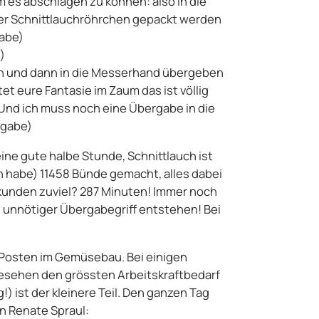
es abschlagen zu können: also in die
r Schnittlauchröhrchen gepackt werden
gabe)
)
n und dann in die Messerhand übergeben
et eure Fantasie im Zaum das ist völlig
 Und ich muss noch eine Übergabe in die
rgabe)
eine gute halbe Stunde, Schnittlauch ist
en habe) 11458 Bünde gemacht, alles dabei
ekunden zuviel? 287 Minuten! Immer noch
in unnötiger Übergabegriff entstehen! Bei
e Posten im Gemüsebau. Bei einigen
 gesehen den grössten Arbeitskraftbedarf
!) ist der kleinere Teil. Den ganzen Tag
in Renate Spraul: