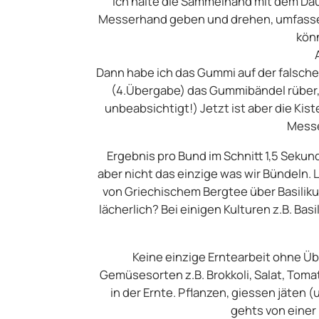
Ich halte die Sammelhand mit dem Da
Messerhand geben und drehen, umfasse
könn
Dann habe ich das Gummi auf der falsc
(4.Übergabe) das Gummibändel rüber,- u
unbeabsichtigt!) Jetzt ist aber die Ki
Messe
Ergebnis pro Bund im Schnitt 1,5 Sekund
aber nicht das einzige was wir Bündeln. 
von Griechischem Bergtee über Basiliku
lächerlich? Bei einigen Kulturen z.B. Ba
Keine einzige Erntearbeit ohne Üb
Gemüsesorten z.B. Brokkoli, Salat, Toma
in der Ernte. Pflanzen, giessen jäten (
gehts von einer 