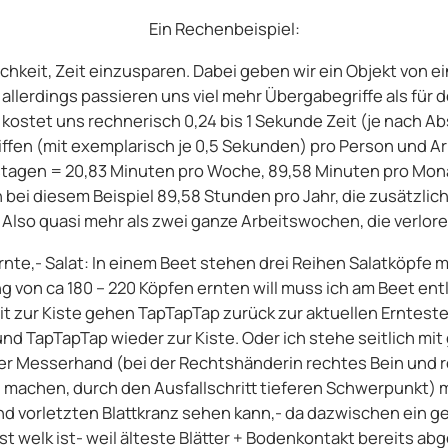
Ein Rechenbeispiel:
chkeit, Zeit einzusparen. Dabei geben wir ein Objekt von ei
allerdings passieren uns viel mehr Übergabegriffe als für 
 kostet uns rechnerisch 0,24 bis 1 Sekunde Zeit (je nach A
fen (mit exemplarisch je 0,5 Sekunden) pro Person und Arb
itstagen = 20,83 Minuten pro Woche, 89,58 Minuten pro Mon
in bei diesem Beispiel 89,58 Stunden pro Jahr, die zusätzl
Also quasi mehr als zwei ganze Arbeitswochen, die verlor
rnte,- Salat: In einem Beet stehen drei Reihen Salatköpfe 
 von ca 180 – 220 Köpfen ernten will muss ich am Beet entl
 zur Kiste gehen TapTapTap zurück zur aktuellen Ernteste
d TapTapTap wieder zur Kiste. Oder ich stehe seitlich mit
er Messerhand (bei der Rechtshänderin rechtes Bein und
el machen, durch den Ausfallschritt tieferen Schwerpunkt)
d vorletzten Blattkranz sehen kann,- da dazwischen ein ge
st welk ist- weil älteste Blätter + Bodenkontakt bereits 