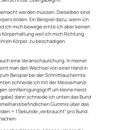
 gemacht werden müssen. Dieselben sind
rpers bilden. Ein Beispiel dazu; wenn ich
d ich mich bewege ernte ich aber keinen
en Körperhaltung weil ich mich Richtung
ihren Körper, zu beschädigen.
auch eine Veranschaulichung. In meiner
meint man den Wechsel von einer Hand in
zum Beispiel bei der Schnittlauchernte.
unten schneide ich mit der Messerhand-
en (einReinigungsgriff um kleine meist
rgabe) dann schneide ich unten das Bund
Sammelhand befindlichen Gummis über das
unden = 1 Sekunde „verbraucht“ pro Bund.
 machen: