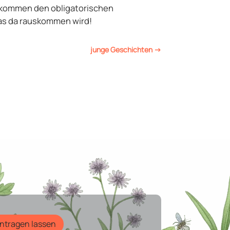
bekommen den obligatorischen
was da rauskommen wird!
junge Geschichten
→
intragen lassen