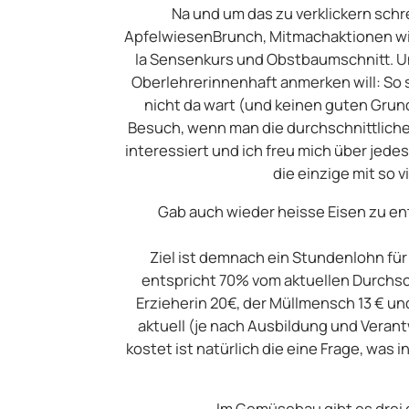
Na und um das zu verklickern schr
ApfelwiesenBrunch, Mitmachaktionen wi
la Sensenkurs und Obstbaumschnitt. Und
Oberlehrerinnenhaft anmerken will: So st
nicht da wart (und keinen guten Grun
Besuch, wenn man die durchschnittliche
interessiert und ich freu mich über jed
die einzige mit so 
Gab auch wieder heisse Eisen zu ent
Ziel ist demnach ein Stundenlohn für u
entspricht 70% vom aktuellen Durchsc
Erzieherin 20€, der Müllmensch 13 € und
aktuell (je nach Ausbildung und Verantw
kostet ist natürlich die eine Frage, was 
Im Gemüsebau gibt es drei 