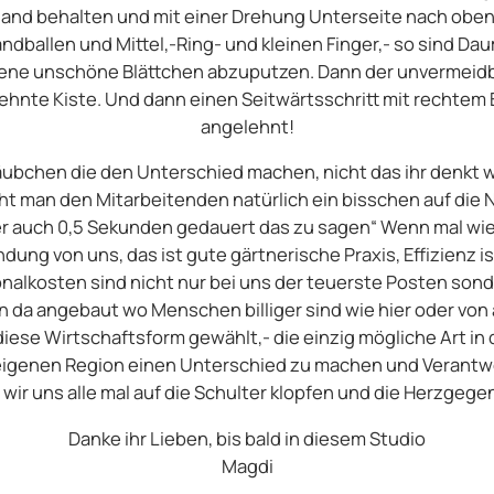
lhand behalten und mit einer Drehung Unterseite nach obe
ballen und Mittel,-Ring- und kleinen Finger,- so sind Daum
ene unschöne Blättchen abzuputzen. Dann der unvermeidbar
ehnte Kiste. Und dann einen Seitwärtsschritt mit rechtem B
angelehnt!
räubchen die den Unterschied machen, nicht das ihr denkt w
ht man den Mitarbeitenden natürlich ein bisschen auf die N
ber auch 0,5 Sekunden gedauert das zu sagen“ Wenn mal w
indung von uns, das ist gute gärtnerische Praxis, Effizienz i
onalkosten sind nicht nur bei uns der teuerste Posten sonde
da angebaut wo Menschen billiger sind wie hier oder von
diese Wirtschaftsform gewählt,- die einzig mögliche Art 
 eigenen Region einen Unterschied zu machen und Verantw
ir uns alle mal auf die Schulter klopfen und die Herzgegend
Danke ihr Lieben, bis bald in diesem Studio
Magdi