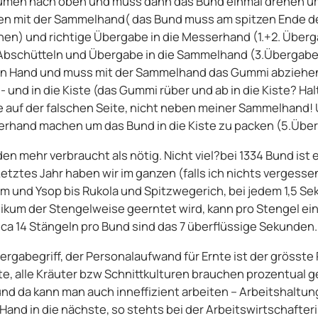
umen nach oben und muss dann das Bund einmal drehen um 
n mit der Sammelhand( das Bund muss am spitzen Ende de
en) und richtige Übergabe in die Messerhand (1.+2. Über
Abschütteln und Übergabe in die Sammelhand (3.Übergabe
hen Hand und muss mit der Sammelhand das Gummi abziehe
nd in die Kiste (das Gummi rüber und ab in die Kiste? Halt
ste auf der falschen Seite, nicht neben meiner Sammelhand!
rhand machen um das Bund in die Kiste zu packen (5.Übe
en mehr verbraucht als nötig. Nicht viel?bei 1334 Bund ist 
Letztes Jahr haben wir im ganzen (falls ich nichts vergess
m und Ysop bis Rukola und Spitzwegerich, bei jedem 1,5 S
silikum der Stengelweise geerntet wird, kann pro Stengel e
ca 14 Stängeln pro Bund sind das 7 überflüssige Sekunden.
ergabegriff, der Personalaufwand für Ernte ist der grösst
te, alle Kräuter bzw Schnittkulturen brauchen prozentual
und da kann man auch inneffizient arbeiten – Arbeitshaltung
Hand in die nächste, so stehts bei der Arbeitswirtschafter