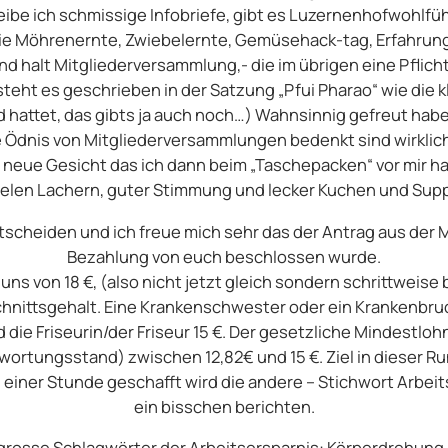
eibe ich schmissige Infobriefe, gibt es Luzernenhofwohlf
e Möhrenernte, Zwiebelernte, Gemüsehack-tag, Erfahrung
 halt Mitgliederversammlung,- die im übrigen eine Pflichtv
eht es geschrieben in der Satzung „Pfui Pharao“ wie die kl
d hattet, das gibts ja auch noch…) Wahnsinnig gefreut hab
 Ödnis von Mitgliederversammlungen bedenkt sind wirklich
es neue Gesicht das ich dann beim „Taschepacken“ vor mir 
vielen Lachern, guter Stimmung und lecker Kuchen und Suppe
scheiden und ich freue mich sehr das der Antrag aus der Mi
Bezahlung von euch beschlossen wurde.
ns von 18 €, (also nicht jetzt gleich sondern schrittweise 
hnittsgehalt. Eine Krankenschwester oder ein Krankenbrude
 die Friseurin/der Friseur 15 €. Der gesetzliche Mindestlohn
ortungsstand) zwischen 12,82€ und 15 €. Ziel in dieser Rund
in einer Stunde geschafft wird die andere – Stichwort Arbeit
ein bisschen berichten.
grosse Schlagwörter der Arbeitsersparnis: Körperdrehung, S