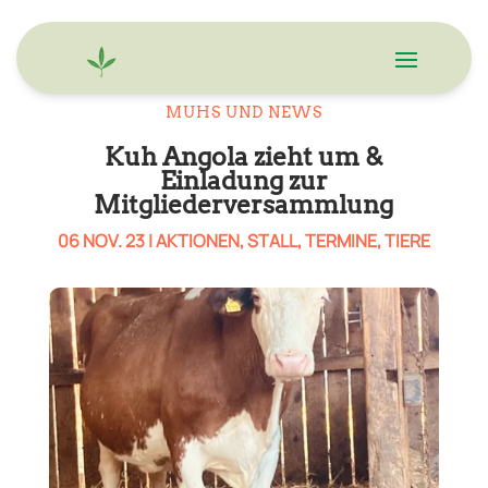
MUHS UND NEWS
Kuh Angola zieht um &
Einladung zur
Mitgliederversammlung
06 NOV. 23
|
AKTIONEN
,
STALL
,
TERMINE
,
TIERE