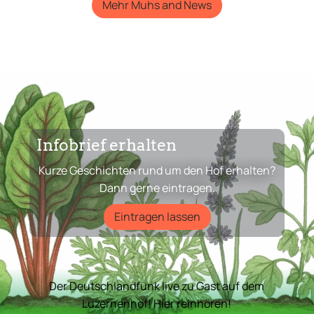
Mehr Muhs and News
Infobrief erhalten
Kurze Geschichten rund um den Hof erhalten?
Dann gerne eintragen.
Eintragen lassen
Der Deutschlandfunk live zu Gast auf dem
Luzernenhof! Hier reinhören!