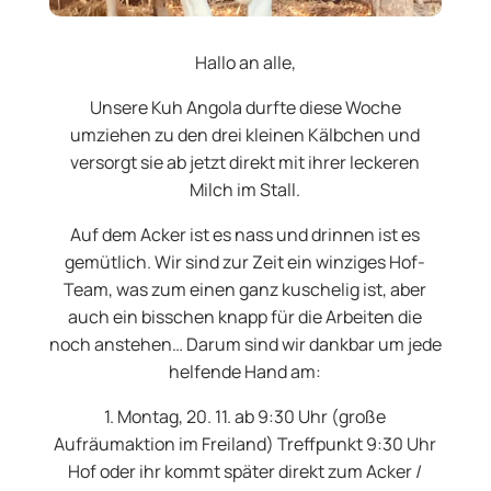
Hallo an alle,
Unsere Kuh Angola durfte diese Woche
umziehen zu den drei kleinen Kälbchen und
versorgt sie ab jetzt direkt mit ihrer leckeren
Milch im Stall.
Auf dem Acker ist es nass und drinnen ist es
gemütlich. Wir sind zur Zeit ein winziges Hof-
Team, was zum einen ganz kuschelig ist, aber
auch ein bisschen knapp für die Arbeiten die
noch anstehen… Darum sind wir dankbar um jede
helfende Hand am:
1. Montag, 20. 11. ab 9:30 Uhr (große
Aufräumaktion im Freiland) Treffpunkt 9:30 Uhr
Hof oder ihr kommt später direkt zum Acker /