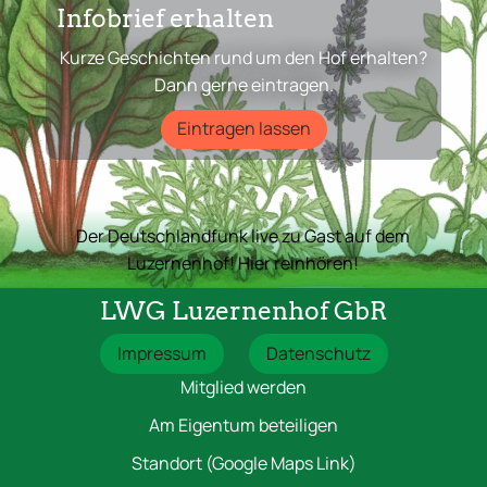
Infobrief erhalten
Kurze Geschichten rund um den Hof erhalten?
Dann gerne eintragen.
Eintragen lassen
Der Deutschlandfunk live zu Gast auf dem
Luzernenhof! Hier reinhören!
LWG Luzernenhof GbR
Impressum
Datenschutz
Mitglied werden
Am Eigentum beteiligen
Standort (Google Maps Link)