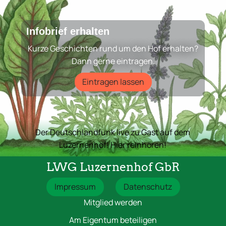
Infobrief erhalten
Kurze Geschichten rund um den Hof erhalten?
Dann gerne eintragen.
Eintragen lassen
Der Deutschlandfunk live zu Gast auf dem
Luzernenhof! Hier reinhören!
LWG Luzernenhof GbR
Impressum
Datenschutz
Mitglied werden
Am Eigentum beteiligen