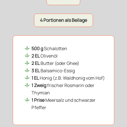
4 Portionen als Beilage
500 g
Schalotten
2 EL
Olivenöl
2 EL
Butter (oder Ghee)
3 EL
Balsamico-Essig
1 EL
Honig (z.B. Waldhonig vom Hof)
1 Zweig
frischer Rosmarin oder
Thymian
1 Prise
Meersalz und schwarzer
Pfeffer