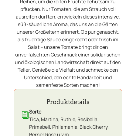
Reihen, um die reifen Früchte behutsam zu
pflücken. Nur Tomaten, die am Strauch voll
ausreifen durften, entwickeln dieses intensive,
süß-säuerliche Aroma, das uns an die Gärten
unserer Großeltern erinnert. Ob pur genascht,
als fruchtige Sauce eingekocht oder frisch im
Salat – unsere Tomate bringt dir den
unverfälschten Geschmack einer solidarischen
und ökologischen Landwirtschaft direkt auf den
Teller. Genieße die Vielfalt und schmecke den
Unterschied, den echte Handarbeit und
samenfeste Sorten machen!
Produktdetails
Sorte
i
Tica, Martina, Ruthje, Resibella,
Primabell, Philamania, Black Cherry,
Berner Rose u.v.m.