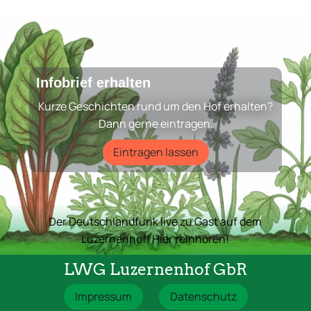
Infobrief erhalten
Kurze Geschichten rund um den Hof erhalten?
Dann gerne eintragen.
Eintragen lassen
Der Deutschlandfunk live zu Gast auf dem
Luzernenhof! Hier reinhören!
LWG Luzernenhof GbR
Impressum
Datenschutz