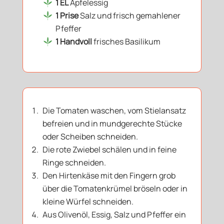
1 EL
Apfelessig
1 Prise
Salz und frisch gemahlener
Pfeffer
1 Handvoll
frisches Basilikum
Die Tomaten waschen, vom Stielansatz
befreien und in mundgerechte Stücke
oder Scheiben schneiden.
Die rote Zwiebel schälen und in feine
Ringe schneiden.
Den Hirtenkäse mit den Fingern grob
über die Tomatenkrümel bröseln oder in
kleine Würfel schneiden.
Aus Olivenöl, Essig, Salz und Pfeffer ein