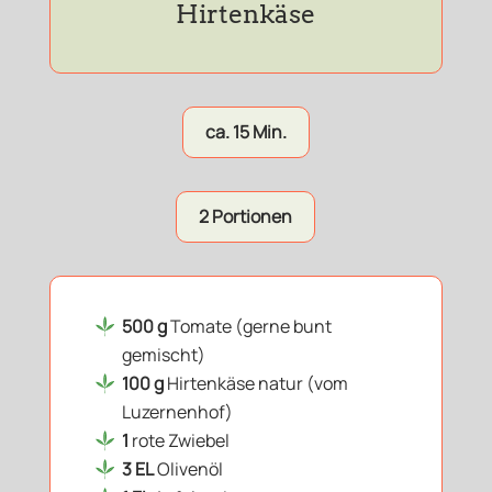
Hirtenkäse
ca. 15 Min.
2 Portionen
500 g
Tomate (gerne bunt
gemischt)
100 g
Hirtenkäse natur (vom
Luzernenhof)
1
rote Zwiebel
3 EL
Olivenöl