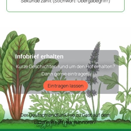
Sekunde zählt (Stichwort: Übergabegriff!)
Infobrief erhalten
Kurze Geschichten rund um den Hof erhalten?
Dann gerne eintragen.
Eintragen lassen
Der Deutschlandfunk live zu Gast auf dem
Luzernenhof! Hier reinhören!