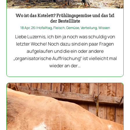
Wo ist das Kotelett? Frühlingsgemüse und das 1x1
der Bestellliste
18 Apr. 26
|
Hofalltag
,
Fleisch
,
Gemüse
,
Verteilung
,
Wissen
Liebe Luzernis, ich bin ja noch was schuldig von
letzter Woche! Noch dazu sind ein paar Fragen
aufgelaufen und die ein oder andere
„organisatorische Auffrischung“ ist vielleicht mal
wieder an der…