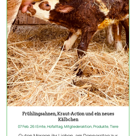
Frühlingsahnen, Kraut-Action und ein neues
Kälbchen
07 Feb. 26
|
Ernte
,
Hofalltag
,
Mitgliederaktion
,
Produkte
,
Tiere
Guten Morgen ihr Lieben, am Donnerstag zur