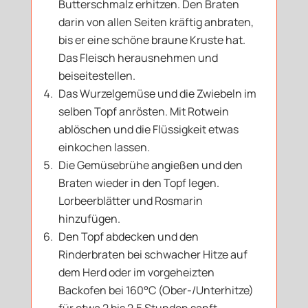
Butterschmalz erhitzen. Den Braten
darin von allen Seiten kräftig anbraten,
bis er eine schöne braune Kruste hat.
Das Fleisch herausnehmen und
beiseitestellen.
Das Wurzelgemüse und die Zwiebeln im
selben Topf anrösten. Mit Rotwein
ablöschen und die Flüssigkeit etwas
einkochen lassen.
Die Gemüsebrühe angießen und den
Braten wieder in den Topf legen.
Lorbeerblätter und Rosmarin
hinzufügen.
Den Topf abdecken und den
Rinderbraten bei schwacher Hitze auf
dem Herd oder im vorgeheizten
Backofen bei 160°C (Ober-/Unterhitze)
für etwa 2 bis 2,5 Stunden sanft