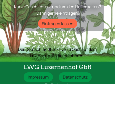
Kurze Geschichten rund um den Hof erhalten?
Dann gerne eintragen.
Eintragen lassen
Der Deutschlandfunk live zu Gast auf dem
Luzernenhof! Hier reinhören!
LWG Luzernenhof GbR
Impressum
Datenschutz
Mitglied werden
Am Eigentum beteiligen
Standort (Google Maps Link)
07634 35686