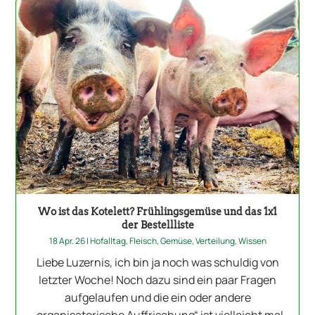
Wo ist das Kotelett? Frühlingsgemüse und das 1x1
der Bestellliste
18 Apr. 26
|
Hofalltag
,
Fleisch
,
Gemüse
,
Verteilung
,
Wissen
Liebe Luzernis, ich bin ja noch was schuldig von
letzter Woche! Noch dazu sind ein paar Fragen
aufgelaufen und die ein oder andere