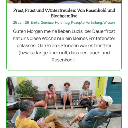
Frost, Frust und Winterfreuden: Von Rosenkohl und
Blechgemüse
25 Jan. 26
|
Ernte
,
Gemüse
,
Hofalltag
,
Rezepte
,
Verteilung
,
Wissen
Guten Morgen meine lieben Luzis, der Dauerfrost
hat uns diese Woche nur ein kleines Erntefenster
gelassen. Ganze drei Stunden war es frostfrei
(bzw. so lange über null, dass der Lauch und
Rosenkohl…