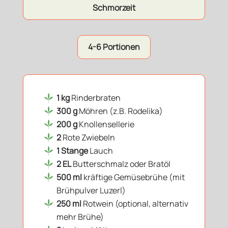
Schmorzeit
4-6 Portionen
1 kg
Rinderbraten
300 g
Möhren (z.B. Rodelika)
200 g
Knollensellerie
2
Rote Zwiebeln
1 Stange
Lauch
2 EL
Butterschmalz oder Bratöl
500 ml
kräftige Gemüsebrühe (mit
Brühpulver Luzerl)
250 ml
Rotwein (optional, alternativ
mehr Brühe)